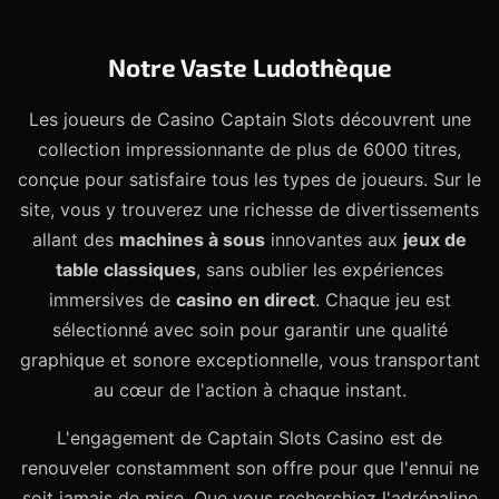
Notre Vaste Ludothèque
Les joueurs de Casino Captain Slots découvrent une
collection impressionnante de plus de 6000 titres,
conçue pour satisfaire tous les types de joueurs. Sur le
site, vous y trouverez une richesse de divertissements
allant des
machines à sous
innovantes aux
jeux de
table classiques
, sans oublier les expériences
immersives de
casino en direct
. Chaque jeu est
sélectionné avec soin pour garantir une qualité
graphique et sonore exceptionnelle, vous transportant
au cœur de l'action à chaque instant.
L'engagement de Captain Slots Casino est de
renouveler constamment son offre pour que l'ennui ne
soit jamais de mise. Que vous recherchiez l'adrénaline