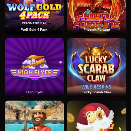
Wolf Gold 4 Pack
Phoenix Fortune
High Flyer
Lucky Scarab Claw