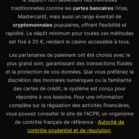
traditionnelles comme les
cartes bancaires
(Visa,
Mastercard), mais aussi un large éventail de
cryptomonnaies
populaires, offrant flexibilité et
rapidité. Le dépôt minimum pour toutes ces méthodes
est fixé à 20 €, rendant le casino accessible à tous.
Les partenaires de paiement ont été choisis avec le
plus grand soin, garantissant des transactions fluides
et la protection de vos données. Que vous préfériez la
discrétion des monnaies numériques ou la familiarité
des cartes de crédit, le système est conçu pour
répondre à vos besoins. Pour une information
complète sur la régulation des activités financières,
vous pouvez consulter le site de l'ACPR, un organisme
de contrôle français de référence :
Autorité de
contrôle prudentiel et de résolution
.