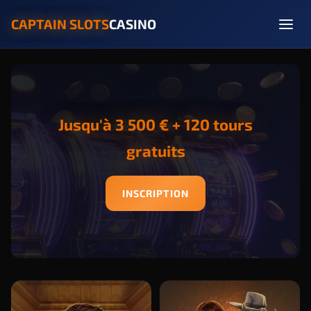
CAPTAIN SLOTS
CASINO
Jusqu'à 3 500 € + 120 tours
gratuits
INSCRIPTION