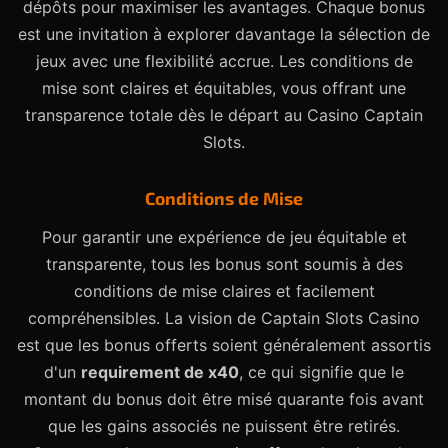
dépôts pour maximiser les avantages. Chaque bonus
est une invitation à explorer davantage la sélection de
jeux avec une flexibilité accrue. Les conditions de
mise sont claires et équitables, vous offrant une
transparence totale dès le départ au Casino Captain
Slots.
Conditions de Mise
Pour garantir une expérience de jeu équitable et
transparente, tous les bonus sont soumis à des
conditions de mise claires et facilement
compréhensibles. La vision de Captain Slots Casino
est que les bonus offerts soient généralement assortis
d'un
requirement de x40
, ce qui signifie que le
montant du bonus doit être misé quarante fois avant
que les gains associés ne puissent être retirés.