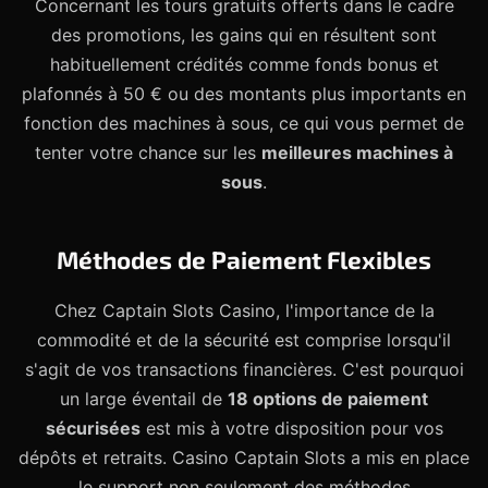
Concernant les tours gratuits offerts dans le cadre
des promotions, les gains qui en résultent sont
habituellement crédités comme fonds bonus et
plafonnés à 50 € ou des montants plus importants en
fonction des machines à sous, ce qui vous permet de
tenter votre chance sur les
meilleures machines à
sous
.
Méthodes de Paiement Flexibles
Chez Captain Slots Casino, l'importance de la
commodité et de la sécurité est comprise lorsqu'il
s'agit de vos transactions financières. C'est pourquoi
un large éventail de
18 options de paiement
sécurisées
est mis à votre disposition pour vos
dépôts et retraits. Casino Captain Slots a mis en place
le support non seulement des méthodes