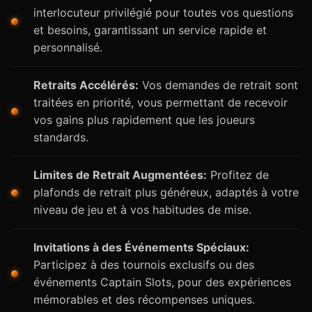
interlocuteur privilégié pour toutes vos questions
et besoins, garantissant un service rapide et
personnalisé.
Retraits Accélérés:
Vos demandes de retrait sont
traitées en priorité, vous permettant de recevoir
vos gains plus rapidement que les joueurs
standards.
Limites de Retrait Augmentées:
Profitez de
plafonds de retrait plus généreux, adaptés à votre
niveau de jeu et à vos habitudes de mise.
Invitations à des Événements Spéciaux:
Participez à des tournois exclusifs ou des
événements Captain Slots, pour des expériences
mémorables et des récompenses uniques.