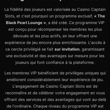
La fidélité des joueurs est valorisée au Casino Captain
Slots, et c'est pourquoi un programme exclusif,
« The
Black Pearl Lounge »
, a été créé. Ce programme VIP
est conçu pour récompenser les membres les plus
dévoués et les plus actifs, en leur offrant une
expérience de jeu encore plus enrichissante. L'accès à
ce cercle privilégié se fait
sur invitation
, garantissant
une exclusivité et des avantages sur mesure pour les
joueurs qui font confiance à la plateforme.
Les membres VIP bénéficient de privilèges uniques qui
améliorent considérablement leur expérience de jeu.
L'engagement de Casino Captain Slots est de
reconnaître et de célébrer votre engagement en vous
offrant des services et des avantages qui vont au-delà
de l'ordinaire. Chaque niveau du programme VIP est