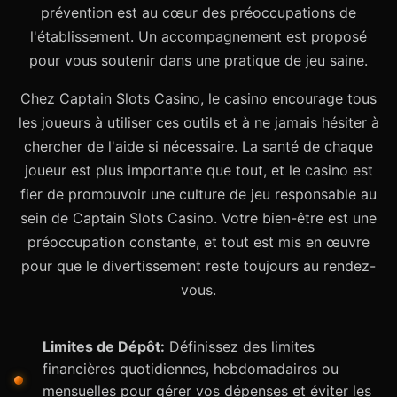
prévention est au cœur des préoccupations de
l'établissement. Un accompagnement est proposé
pour vous soutenir dans une pratique de jeu saine.
Chez Captain Slots Casino, le casino encourage tous
les joueurs à utiliser ces outils et à ne jamais hésiter à
chercher de l'aide si nécessaire. La santé de chaque
joueur est plus importante que tout, et le casino est
fier de promouvoir une culture de jeu responsable au
sein de Captain Slots Casino. Votre bien-être est une
préoccupation constante, et tout est mis en œuvre
pour que le divertissement reste toujours au rendez-
vous.
Limites de Dépôt:
Définissez des limites
financières quotidiennes, hebdomadaires ou
mensuelles pour gérer vos dépenses et éviter les