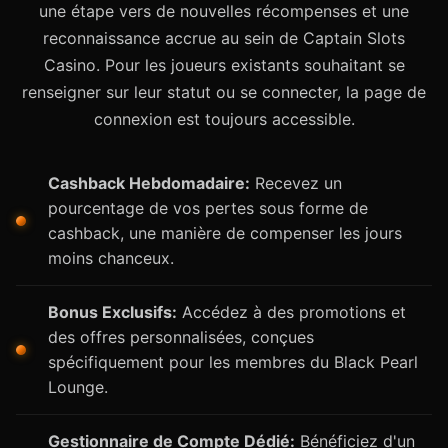
une étape vers de nouvelles récompenses et une
reconnaissance accrue au sein de Captain Slots
Casino. Pour les joueurs existants souhaitant se
renseigner sur leur statut ou se connecter, la page de
connexion est toujours accessible.
Cashback Hebdomadaire:
Recevez un
pourcentage de vos pertes sous forme de
cashback, une manière de compenser les jours
moins chanceux.
Bonus Exclusifs:
Accédez à des promotions et
des offres personnalisées, conçues
spécifiquement pour les membres du Black Pearl
Lounge.
Gestionnaire de Compte Dédié:
Bénéficiez d'un