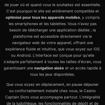
de jouer où et quand vous le souhaitez est essentielle.
C'est pourquoi le site est entièrement compatible et
optimisé pour tous les appareils mobiles
, y compris
les smartphones et les tablettes. Vous n'avez pas
besoin de télécharger une application dédiée ; la
plateforme est accessible directement via le
navigateur web de votre appareil, offrant une
expérience fluide et intuitive, que vous soyez sur iOS
ou Android. L'interface est conçue pour qu'elle
s'adapte parfaitement à toutes les tailles d'écran, vous
garantissant une
navigation aisée
et un accès rapide à
tous les jeux disponibles.
Que vous soyez en déplacement, en pause déjeuner
ou confortablement installé chez vous, le Casino
Captain Slots vous accompagne partout. L'intégralité
de la ludothèque, les fonctionnalités de dépôt et de